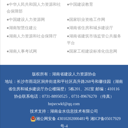
●中华人民共和国人力资源和社
●中国建设教育
会保障部
●中国建设人力资源网
●国家职业资格工作网
●湖南智慧住建云
●湖南省住房和城乡建设厅
●湖南人力资源和社会保障厅
●湖南省建筑市场监管公共服务
平台
●湖南人事考试网
●国家工程建设标准化信息网
版权所有：湖南省建设人力资源协会
地址：长沙市雨花区洞井街道和平社区高升路268号和馨佳园（湖南
省住房和城乡建设厅办公楼隔壁）5栋201、202室 邮编：410116
协会联系电话：0731-88950525，0731-89676270 （传真）
hnjsrcwkf@qq.com
技术支持：
湖南金水信息技术有限公司
湘公网安备 43010202000481号
湘ICP备05017929
号-4