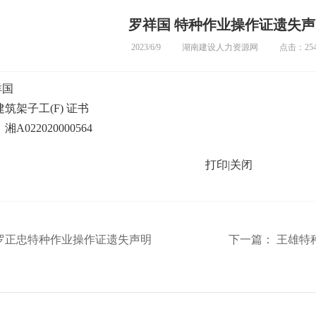
罗祥国 特种作业操作证遗失声
2023/6/9
湖南建设人力资源网
点击：254
祥国
筑架子工(F) 证书
A022020000564
。
打印
|
关闭
罗正忠特种作业操作证遗失声明
下一篇：
王雄特