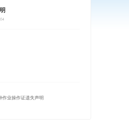
明
54
种作业操作证遗失声明